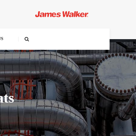
US
ats